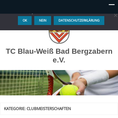
Diese Website benutzt Cookies. Wenn du die Website weiter
nutzt, gehen wir von deinem Einverständnis aus.
OK
NEIN
DATENSCHUTZERKLÄRUNG
TC Blau-Weiß Bad Bergzabern
e.V.
KATEGORIE:
CLUBMEISTERSCHAFTEN