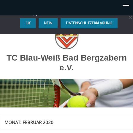
Diese Website benutzt Cookies. Wenn du die Website weiter
nutzt, gehen wir von deinem Einverständnis aus.
OK
NEIN
DATENSCHUTZERKLÄRUNG
TC Blau-Weiß Bad Bergzabern
e.V.
MONAT:
FEBRUAR 2020