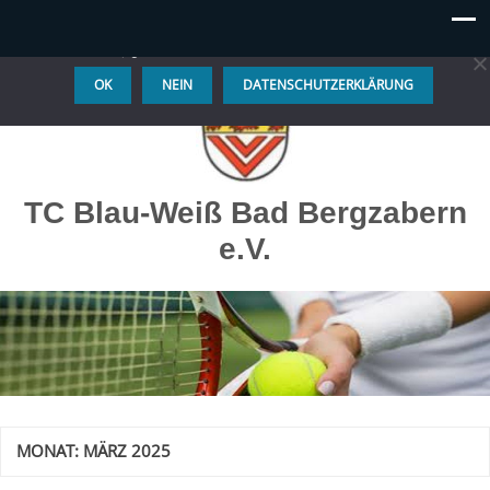
Diese Website benutzt Cookies. Wenn du die Website weiter
nutzt, gehen wir von deinem Einverständnis aus.
OK
NEIN
DATENSCHUTZERKLÄRUNG
TC Blau-Weiß Bad Bergzabern
e.V.
MONAT:
MÄRZ 2025