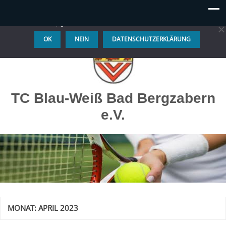
Diese Website benutzt Cookies. Wenn du die Website weiter
nutzt, gehen wir von deinem Einverständnis aus.
OK
NEIN
DATENSCHUTZERKLÄRUNG
TC Blau-Weiß Bad Bergzabern
e.V.
MONAT:
APRIL 2023